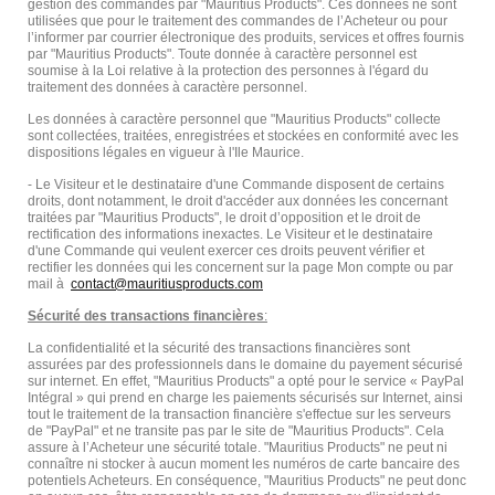
gestion des commandes par "Mauritius Products". Ces données ne sont
utilisées que pour le traitement des commandes de l’Acheteur ou pour
l’informer par courrier électronique des produits, services et offres fournis
par "Mauritius Products". Toute donnée à caractère personnel est
soumise à la Loi relative à la protection des personnes à l'égard du
traitement des données à caractère personnel.
Les données à caractère personnel que "Mauritius Products" collecte
sont collectées, traitées, enregistrées et stockées en conformité avec les
dispositions légales en vigueur à l'Ile Maurice.
- Le Visiteur et le destinataire d'une Commande disposent de certains
droits, dont notamment, le droit d'accéder aux données les concernant
traitées par "Mauritius Products", le droit d’opposition et le droit de
rectification des informations inexactes. Le Visiteur et le destinataire
d'une Commande qui veulent exercer ces droits peuvent vérifier et
rectifier les données qui les concernent sur la page Mon compte ou par
mail à
Sécurité des transactions financières
:
La confidentialité et la sécurité des transactions financières sont
assurées par des professionnels dans le domaine du payement sécurisé
sur internet. En effet, "Mauritius Products" a opté pour le service « PayPal
Intégral » qui prend en charge les paiements sécurisés sur Internet, ainsi
tout le traitement de la transaction financière s'effectue sur les serveurs
de "PayPal" et ne transite pas par le site de "Mauritius Products". Cela
assure à l’Acheteur une sécurité totale. "Mauritius Products" ne peut ni
connaître ni stocker à aucun moment les numéros de carte bancaire des
potentiels Acheteurs. En conséquence, "Mauritius Products" ne peut donc