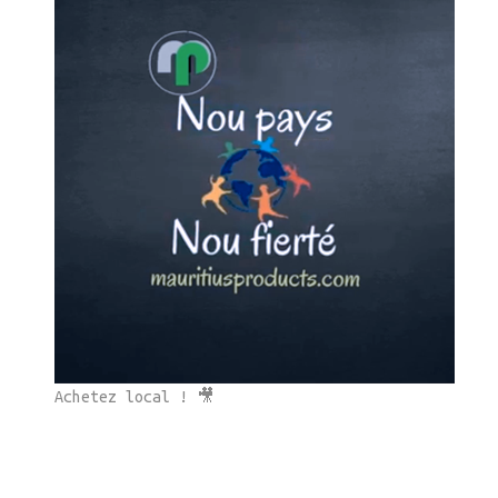
Achetez local ! 🎥